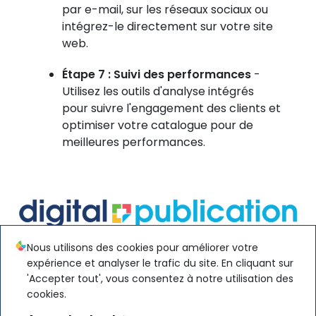
par e-mail, sur les réseaux sociaux ou
intégrez-le directement sur votre site
web.
Étape 7 : Suivi des performances
-
Utilisez les outils d'analyse intégrés
pour suivre l'engagement des clients et
optimiser votre catalogue pour de
meilleures performances.
Nous utilisons des cookies pour améliorer votre
Digital Publication est une plateforme de catalogue
expérience et analyser le trafic du site. En cliquant sur
digital, catalogue interactif et publication e-
'Accepter tout', vous consentez à notre utilisation des
commerce, proposée par Prestimedia, conçue pour
cookies.
enrichir les catalogues produits en ligne, dynamiser